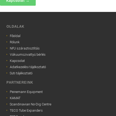
Kapcsolat →
OLDALAK
Főoldal
Rólunk
NPJ száraztisztítás
Vákuumszivattyú bérlés
Kapcsolat
Adatkezelési tájékoztató
Süti tájékoztató
PARTNEREINK
Peinemann Equipment
KAMAT
Scandinavian No-Dig Centre
TECO Tube Expanders