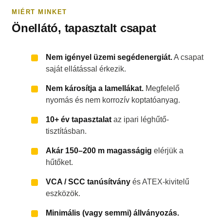
MIÉRT MINKET
Önellátó, tapasztalt csapat
Nem igényel üzemi segédenergiát.
A csapat
saját ellátással érkezik.
Nem károsítja a lamellákat.
Megfelelő
nyomás és nem korrozív koptatóanyag.
10+ év tapasztalat
az ipari léghűtő-
tisztításban.
Akár 150–200 m magasságig
elérjük a
hűtőket.
VCA / SCC tanúsítvány
és ATEX-kivitelű
eszközök.
Minimális (vagy semmi) állványozás.