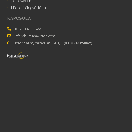
TST Sweden
Hőcserélők gyártása
KAPCSOLAT
+36 30 411 3455
info@humanex-tech.com
Törökbálint, belterület 1701/3 (a PMKIK mellett)