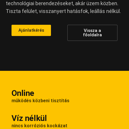
technológiai berendezéseket, akár üzem közben.
Tiszta felület, visszanyert hatásfok, leállás nélkül.
Ajánlatkérés
Vissza a
főoldalra
Online
működés közbeni tisztítás
Víz nélkül
nincs korróziós kockázat