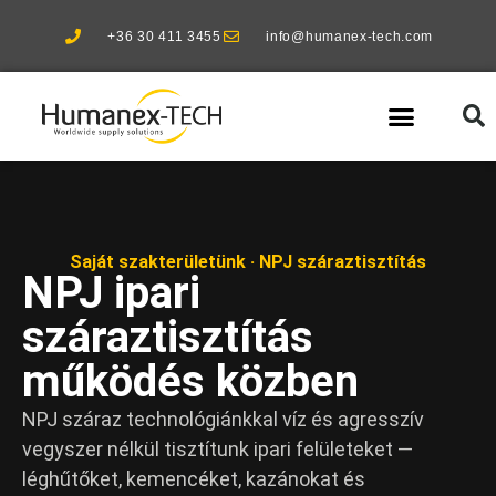
+36 30 411 3455
info@humanex-tech.com
Ipari szolgáltatások
Kiemelt partnereink
Saját szakterületünk · NPJ száraztisztítás
NPJ ipari
száraztisztítás
működés közben
NPJ száraz technológiánkkal víz és agresszív
vegyszer nélkül tisztítunk ipari felületeket —
léghűtőket, kemencéket, kazánokat és