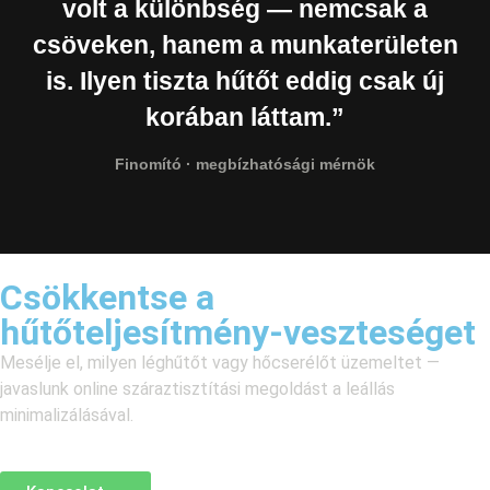
volt a különbség — nemcsak a
csöveken, hanem a munkaterületen
is. Ilyen tiszta hűtőt eddig csak új
korában láttam.”
Finomító · megbízhatósági mérnök
Csökkentse a
hűtőteljesítmény-veszteséget
Mesélje el, milyen léghűtőt vagy hőcserélőt üzemeltet —
javaslunk online száraztisztítási megoldást a leállás
minimalizálásával.