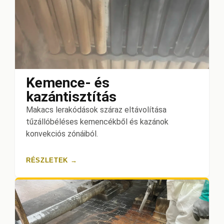
Kemence- és
kazántisztítás
Makacs lerakódások száraz eltávolítása
tűzállóbéléses kemencékből és kazánok
konvekciós zónáiból.
RÉSZLETEK →